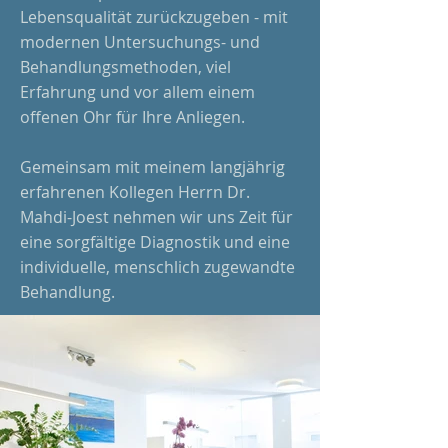
Lebensqualität zurückzugeben - mit
modernen Untersuchungs- und
Behandlungsmethoden, viel
Erfahrung und vor allem einem
offenen Ohr für Ihre Anliegen.
Gemeinsam mit meinem langjährig
erfahrenen Kollegen Herrn Dr.
Mahdi-Joest nehmen wir uns Zeit für
eine sorgfältige Diagnostik und eine
individuelle, menschlich zugewandte
Behandlung.