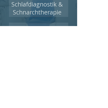
Schlafdiagnostik &
Schnarchtherapie
Hördiagnostik
Operationen
HNO-Untersuchungen &
Vorsorge
​