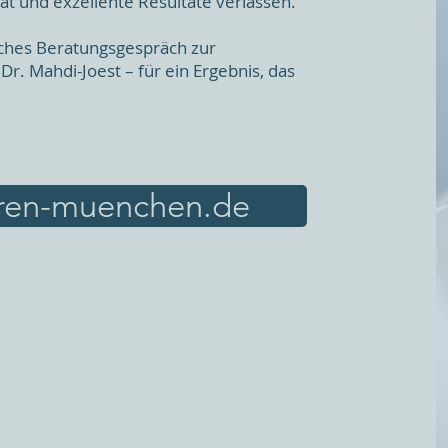
tät und exzellente Resultate verlassen.
liches Beratungsgespräch zur
r. Mahdi-Joest – für ein Ergebnis, das
uren-muenchen.de